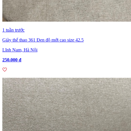
1 tuần trước
Giày thể thao 361 Đen độ mới cao size 42.5
Lĩnh Nam, Hà Nội
250.000 đ