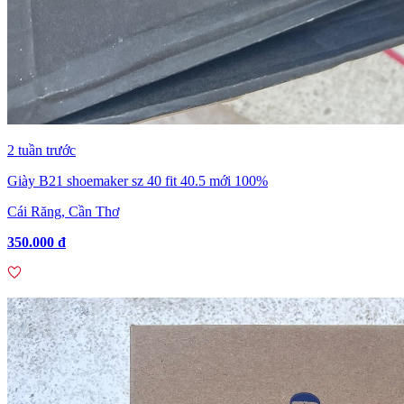
2 tuần trước
Giày B21 shoemaker sz 40 fit 40.5 mới 100%
Cái Răng, Cần Thơ
350.000 đ