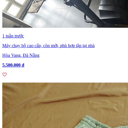
1 tuần trước
Máy chạy bộ cao cấp, còn mới, phù hợp tập tại nhà
Hòa Vang, Đà Nẵng
5.500.000 đ