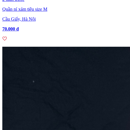
Quần nỉ xám tiêu size M
Cầu Giấy, Hà Nội
70.000 đ