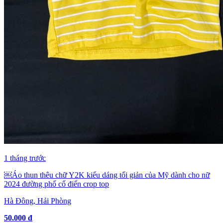
1 tháng trước
￼Áo thun thêu chữ Y2K kiểu dáng tối giản của Mỹ dành cho nữ
2024 đường phố cổ điển crop top
Hà Đông, Hải Phòng
50.000 đ